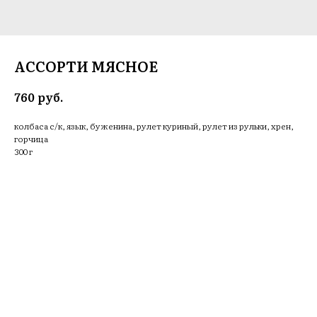
АССОРТИ МЯСНОЕ
руб.
760
колбаса с/к, язык, буженина, рулет куриный, рулет из рульки, хрен,
горчица
300 г