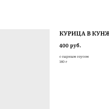
КУРИЦА В КУН
руб.
400
с сырным соусом
160 г