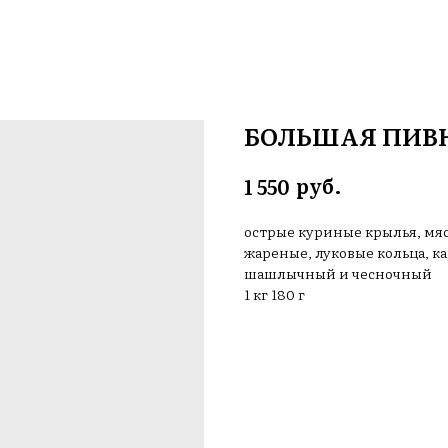
БОЛЬШАЯ ПИВ
руб.
1 550
острые куриные крылья, мя
жареные, луковые кольца, к
шашлычный и чесночный
1 кг 180 г